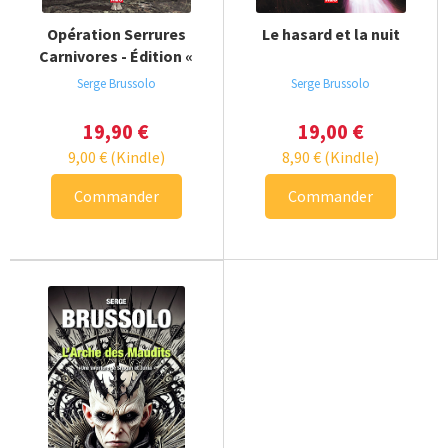
Opération Serrures
Le hasard et la nuit
Carnivores - Édition «
Director's cut »
Serge Brussolo
Serge Brussolo
19,90
€
19,00
€
9,00
€
(Kindle)
8,90
€
(Kindle)
Commander
Commander