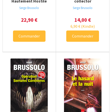
Hautement Hostile
collector
Serge Brussolo
Serge Brussolo
22,90
€
14,00
€
6,90
€
(Kindle)
Commander
Commander