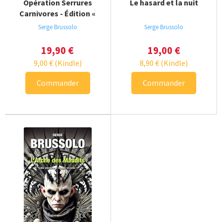
Opération Serrures
Le hasard et la nuit
Carnivores - Édition «
Director's cut »
Serge Brussolo
Serge Brussolo
19,90
€
19,00
€
9,00
€
(Kindle)
8,90
€
(Kindle)
Commander
Commander