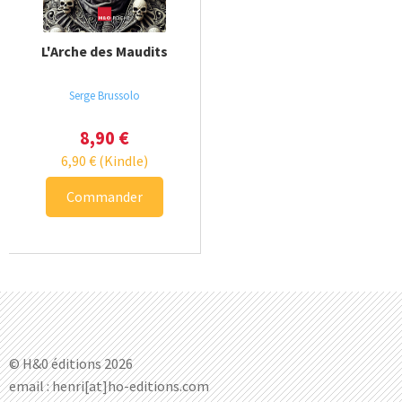
L'Arche des Maudits
Serge Brussolo
8,90
€
6,90
€
(Kindle)
Commander
© H&0 éditions 2026
email : henri[at]ho-editions.com