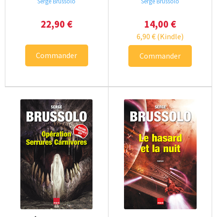
Serge Brussolo
Serge Brussolo
22,90
€
14,00
€
6,90
€
(Kindle)
Commander
Commander