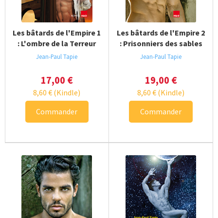
Essais – témoignages
Les bâtards de l'Empire 1
Les bâtards de l'Empire 2
: L'ombre de la Terreur
: Prisonniers des sables
BD – mangas gay
Jean-Paul Tapie
Jean-Paul Tapie
Poches
17,00
€
19,00
€
8,60
€
(Kindle)
8,60
€
(Kindle)
Beaux livres
Commander
Commander
Polars
Club privé
Ouvrir
H&O ebook
le
menu
enfan