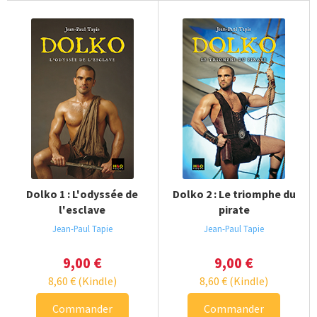
Dolko 1 : L'odyssée de
Dolko 2 : Le triomphe du
l'esclave
pirate
Jean-Paul Tapie
Jean-Paul Tapie
9,00
€
9,00
€
8,60
€
(Kindle)
8,60
€
(Kindle)
Commander
Commander