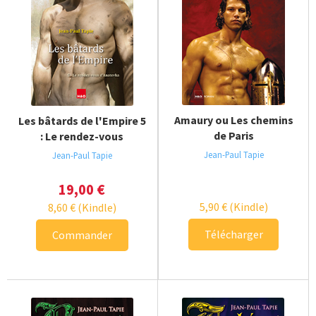
Amaury ou Les chemins
Les bâtards de l'Empire 5
de Paris
: Le rendez-vous
d'Anatevka
Jean-Paul Tapie
Jean-Paul Tapie
19,00
€
5,90
€
(Kindle)
8,60
€
(Kindle)
Télécharger
Commander