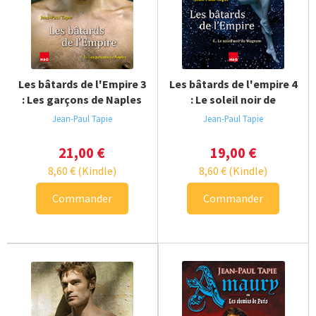
Les bâtards de l'Empire 3
Les bâtards de l'empire 4
: Les garçons de Naples
: Le soleil noir de
Wagram
Jean-Paul Tapie
Jean-Paul Tapie
21,00
€
19,00
€
8,60
€
(Kindle)
8,60
€
(Kindle)
Commander
Commander