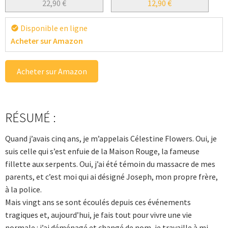
22,90
€
12,90
€
Disponible en ligne
check_circle
Acheter sur Amazon
Acheter sur Amazon
RÉSUMÉ :
Quand j’avais cinq ans, je m’appelais Célestine Flowers. Oui, je
suis celle qui s’est enfuie de la Maison Rouge, la fameuse
fillette aux serpents. Oui, j’ai été témoin du massacre de mes
parents, et c’est moi qui ai désigné Joseph, mon propre frère,
à la police.
Mais vingt ans se sont écoulés depuis ces événements
tragiques et, aujourd’hui, je fais tout pour vivre une vie
normale : j’ai déménagé et changé de nom, je travaille à mi-