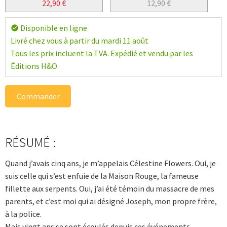
22,90
€
12,90
€
Disponible en ligne
check_circle
Livré chez vous à partir du mardi 11 août
Tous les prix incluent la TVA. Expédié et vendu par les
Éditions H&O.
Commander
RÉSUMÉ :
Quand j’avais cinq ans, je m’appelais Célestine Flowers. Oui, je
suis celle qui s’est enfuie de la Maison Rouge, la fameuse
fillette aux serpents. Oui, j’ai été témoin du massacre de mes
parents, et c’est moi qui ai désigné Joseph, mon propre frère,
à la police.
Mais vingt ans se sont écoulés depuis ces événements