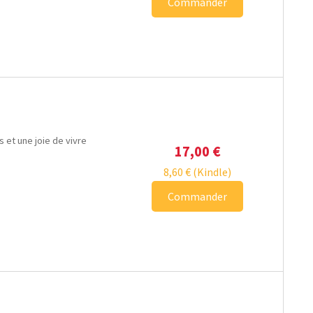
Commander
 et une joie de vivre
17,00
€
8,60
€
(Kindle)
Commander