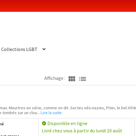
Collections LGBT
view_module
list
Affichage :
max. Meurtres en série, comme on dit. Sectes néo-nazies, Piter, le bel Afri
e tombés sur un clou...
Lire la suite
Disponible en ligne
check_circle
hé
Livré chez vous à partir du lundi 10 août