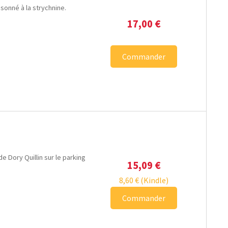
isonné à la strychnine.
17,00
€
Commander
 Dory Quillin sur le parking
15,09
€
8,60
€
(Kindle)
Commander