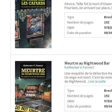
Atroce. Telle fut la mort d'Owen
Pourtant, en arrivant sur place, 
Type
Broc
Nombre de pages
192
ISBN
9782
Date de parution
09/0
Meurtre au Nightwood Bar
Katherine V. Forrest
Une enquête de la détective Ka
Un ange est mort. C'est du moin
du Nightwood...
Lire la suite
Type
Broc
Nombre de pages
192
ISBN
9782
Date de parution
09/0