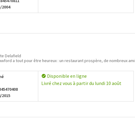
2845470811
5/2004
te Delafield
awford a tout pour être heureux : un restaurant prospère, de nombreux amis
Disponible en ligne
check_circle
hé
Livré chez vous à partir du lundi 10 août
845470408
4/2015