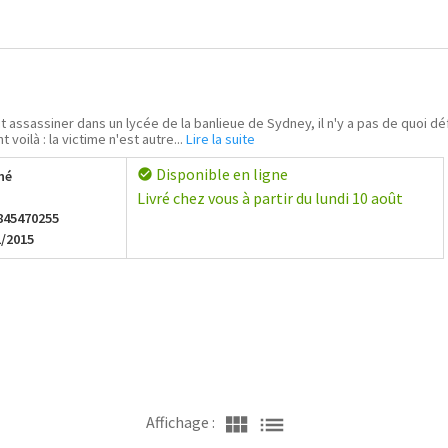
t assassiner dans un lycée de la banlieue de Sydney, il n'y a pas de quoi d
 voilà : la victime n'est autre...
Lire la suite
Disponible en ligne
check_circle
hé
Livré chez vous à partir du lundi 10 août
845470255
1/2015
view_module
list
Affichage :