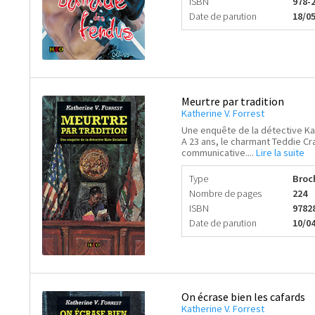
ISBN
978-
Date de parution
18/0
Meurtre par tradition
Katherine V. Forrest
Une enquête de la détective Ka
A 23 ans, le charmant Teddie Cr
communicative....
Lire la suite
Type
Broc
Nombre de pages
224
ISBN
9782
Date de parution
10/0
On écrase bien les cafards
Katherine V. Forrest