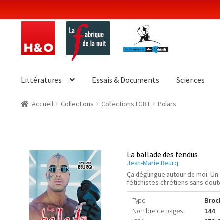
Aller
Aller
à
au
la
contenu
navigation
Littératures
Essais & Documents
Sciences
Accueil
Collections
Collections LGBT
Polars
La ballade des fendus
Jean-Marie Beurq
Ça déglingue autour de moi. Un 
fétichistes chrétiens sans dout
Type
Broc
Nombre de pages
144