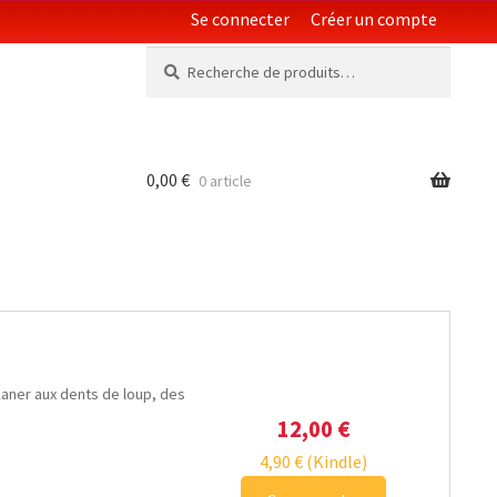
Se connecter
Créer un compte
Recherche
Recherche
pour :
0,00
€
0 article
kaner aux dents de loup, des
12,00
€
4,90
€
(Kindle)