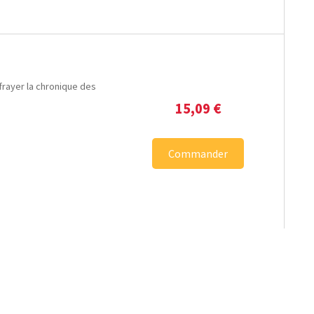
éfrayer la chronique des
15,09
€
Commander