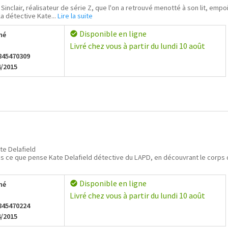
 Sinclair, réalisateur de série Z, que l'on a retrouvé menotté à son lit, empo
la détective Kate...
Lire la suite
Disponible en ligne
check_circle
hé
Livré chez vous à partir du lundi 10 août
845470309
4/2015
te Delafield
s ce que pense Kate Delafield détective du LAPD, en découvrant le corps de
Disponible en ligne
check_circle
hé
Livré chez vous à partir du lundi 10 août
845470224
4/2015