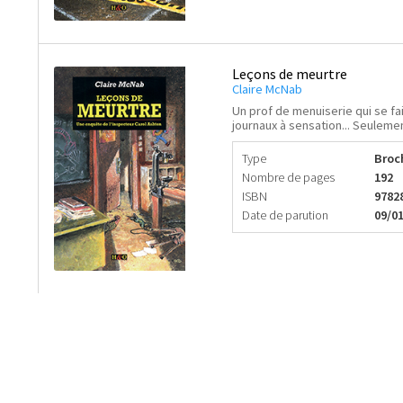
Leçons de meurtre
Claire McNab
Un prof de menuiserie qui se fai
journaux à sensation... Seulement
Type
Broc
Nombre de pages
192
ISBN
9782
Date de parution
09/0