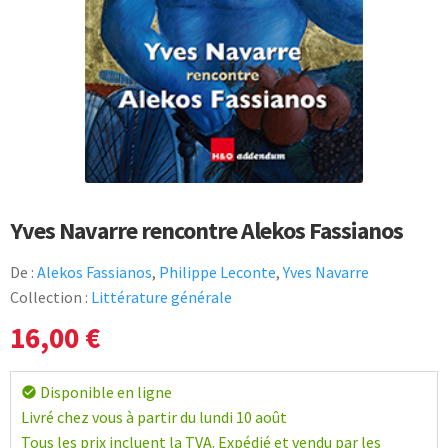
Yves Navarre rencontre Alekos Fassianos
De :
Alekos Fassianos
,
Philippe Leconte
,
Yves Navarre
Collection :
Littérature générale
16,00
€
Disponible en ligne
check_circle
Livré chez vous à partir du lundi 10 août
Tous les prix incluent la TVA. Expédié et vendu par les