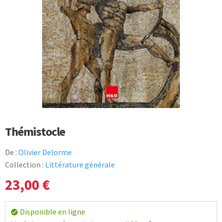
Thémistocle
De :
Olivier Delorme
Collection :
Littérature générale
23,00
€
Disponible en ligne
check_circle