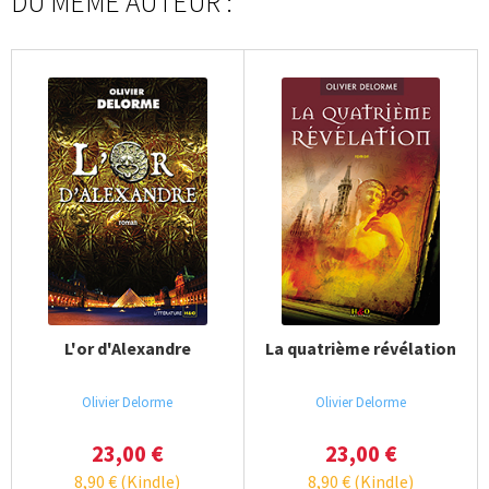
DU MÊME AUTEUR :
L'or d'Alexandre
La quatrième révélation
Olivier Delorme
Olivier Delorme
23,00
€
23,00
€
8,90
€
(Kindle)
8,90
€
(Kindle)