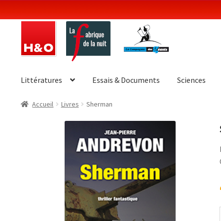
Aller
Aller
à
au
la
contenu
navigation
Littératures
Essais & Documents
Sciences
Accueil
Livres
Sherman