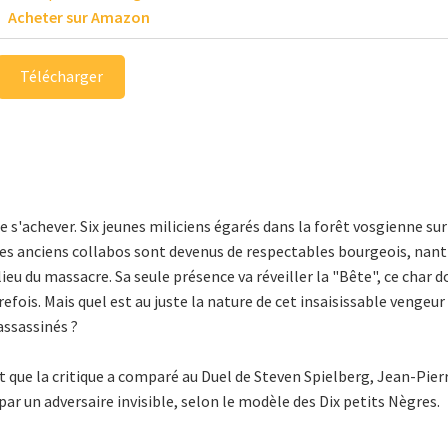
Acheter sur Amazon
Télécharger
 s'achever. Six jeunes miliciens égarés dans la forêt vosgienne su
les anciens collabos sont devenus de respectables bourgeois, nantis
lieu du massacre. Sa seule présence va réveiller la "Bête", ce char d
refois. Mais quel est au juste la nature de cet insaisissable venge
assassinés ?
 que la critique a comparé au Duel de Steven Spielberg, Jean-Pier
par un adversaire invisible, selon le modèle des Dix petits Nègres.