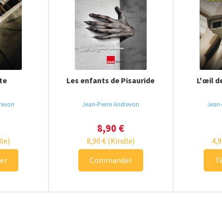
te
Les enfants de Pisauride
L'œil d
drevon
Jean-Pierre Andrevon
Jean-
8,90
€
le)
8,90
€
(Kindle)
4,
er
Commander
T