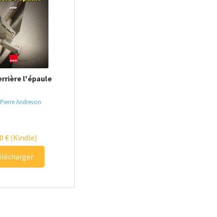
errière l'épaule
Pierre Andrevon
90
€
(Kindle)
élécharger