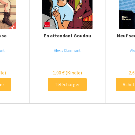
euse
En attendant Goudou
Neuf se
ont
Alexis Clairmont
Al
le)
1,00
€
(Kindle)
2,
er
Télécharger
Achet