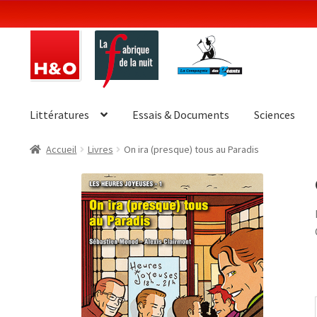
Aller
Aller
à
au
la
contenu
navigation
Littératures
Essais & Documents
Sciences
Accueil
Livres
On ira (presque) tous au Paradis