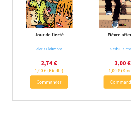
Jour de fierté
Fièvre aft
Alexis Clairmont
Alexis Clairm
2,74
€
3,00
€
1,00
€
(Kindle)
1,00
€
(Kind
Commander
Command