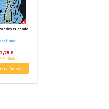
condes et demie
exis Clairmont
2,29
€
69
€
(Kindle)
er sur Amazon