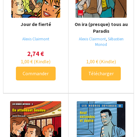
Jour de fierté
On ira (presque) tous au
Paradis
Alexis Clairmont
Alexis Clairmont
,
Sébastien
Monod
2,74
€
1,00
€
(Kindle)
1,00
€
(Kindle)
Commander
Télécharger