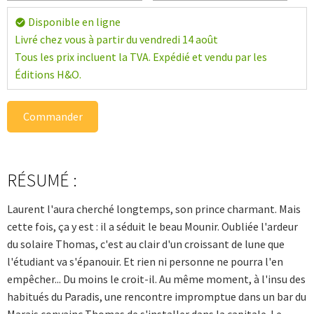
Disponible en ligne
check_circle
Livré chez vous à partir du vendredi 14 août
Tous les prix incluent la TVA. Expédié et vendu par les
Éditions H&O.
Commander
RÉSUMÉ :
Laurent l'aura cherché longtemps, son prince charmant. Mais
cette fois, ça y est : il a séduit le beau Mounir. Oubliée l'ardeur
du solaire Thomas, c'est au clair d'un croissant de lune que
l'étudiant va s'épanouir. Et rien ni personne ne pourra l'en
empêcher... Du moins le croit-il. Au même moment, à l'insu des
habitués du Paradis, une rencontre impromptue dans un bar du
Marais convainc Thomas de s'installer dans la capitale. Le