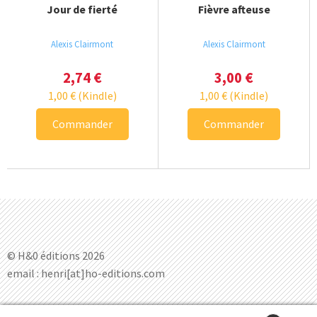
Jour de fierté
Fièvre afteuse
Alexis Clairmont
Alexis Clairmont
2,74
€
3,00
€
1,00
€
(Kindle)
1,00
€
(Kindle)
Commander
Commander
© H&0 éditions 2026
email : henri[at]ho-editions.com