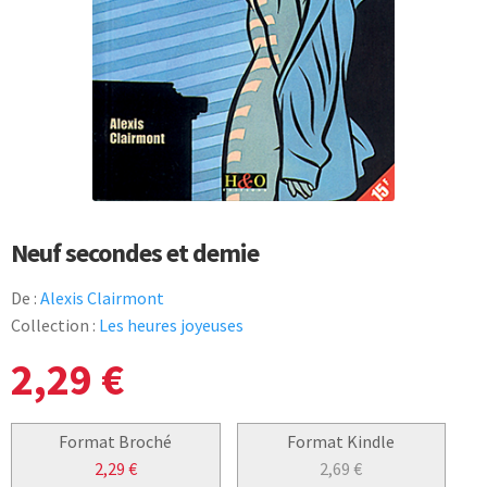
Neuf secondes et demie
De :
Alexis Clairmont
Collection :
Les heures joyeuses
2,29
€
Format Broché
Format Kindle
2,29
€
2,69
€