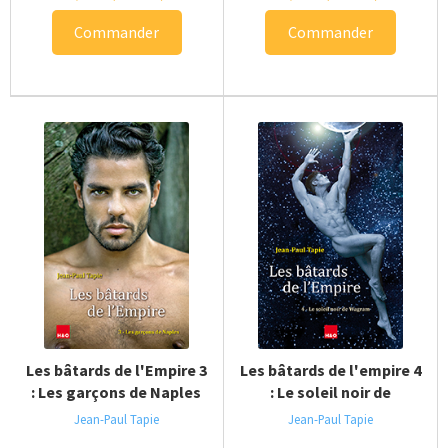
Commander
Commander
Les bâtards de l'Empire 3
Les bâtards de l'empire 4
: Les garçons de Naples
: Le soleil noir de
Wagram
Jean-Paul Tapie
Jean-Paul Tapie