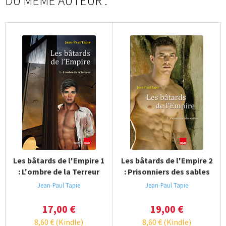
DU MÊME AUTEUR :
Les bâtards de l'Empire 1
Les bâtards de l'Empire 2
: L'ombre de la Terreur
: Prisonniers des sables
Jean-Paul Tapie
Jean-Paul Tapie
17,00
€
19,00
€
8,60
€
(Kindle)
8,60
€
(Kindle)