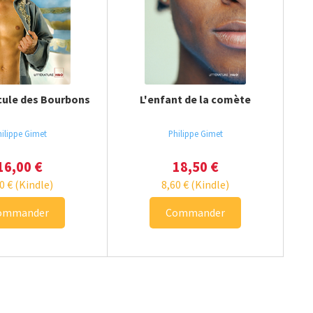
cule des Bourbons
L'enfant de la comète
ilippe Gimet
Philippe Gimet
16,00
€
18,50
€
60
€
(Kindle)
8,60
€
(Kindle)
ommander
Commander