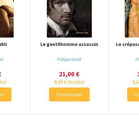
ubli
Le gentilhomme assassin
Le crépus
et
Philippe Gimet
Ph
€
21,00
€
le)
8,60
€
(Kindle)
8,
er
Commander
C