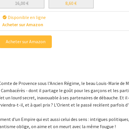
16,00
€
8,60
€
Disponible en ligne
check_circle
Acheter sur Amazon
Acheter sur Amazon
omte de Provence sous l'Ancien Régime, le beau Louis-Marie de M
 Cambacérès - dont il partage le goût pour les garçons et les part
ffet un lourd secret, inavouable à ses partenaires de débauche. Et
rviendra-t-il, et à quel prix ? L'Orient et le passé recèlent parfois
ment d'un Empire qui est aussi celui des sens : intrigues politiqu
mantisme oblige, on aime et on meurt avec la même fougue !