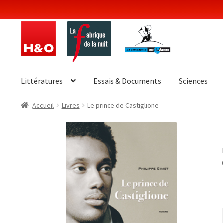
Aller
Aller
à
au
la
contenu
navigation
Littératures
Essais & Documents
Sciences
Accueil
Livres
Le prince de Castiglione