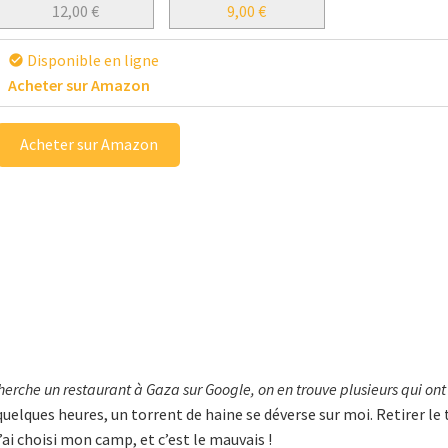
12,00
€
9,00
€
Disponible en ligne
check_circle
Acheter sur Amazon
Acheter sur Amazon
herche un restaurant à Gaza sur Google, on en trouve plusieurs qui ont l
elques heures, un torrent de haine se déverse sur moi. Retirer le twe
’ai choisi mon camp, et c’est le mauvais !