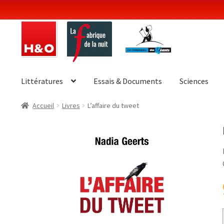
Aller
Aller
à
au
la
contenu
navigation
Littératures
Essais & Documents
Sciences
Accueil
Livres
L’affaire du tweet