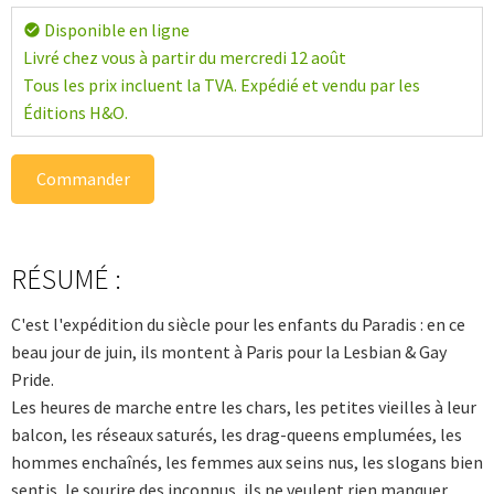
Disponible en ligne
check_circle
Livré chez vous à partir du mercredi 12 août
Tous les prix incluent la TVA. Expédié et vendu par les
Éditions H&O.
Commander
RÉSUMÉ :
C'est l'expédition du siècle pour les enfants du Paradis : en ce
beau jour de juin, ils montent à Paris pour la Lesbian & Gay
Pride.
Les heures de marche entre les chars, les petites vieilles à leur
balcon, les réseaux saturés, les drag-queens emplumées, les
hommes enchaînés, les femmes aux seins nus, les slogans bien
sentis, le sourire des inconnus, ils ne veulent rien manquer.