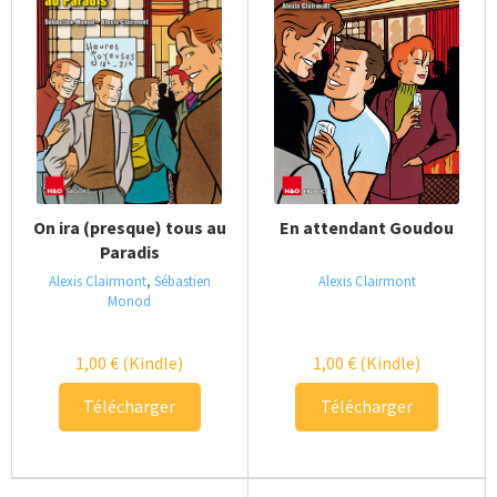
On ira (presque) tous au
En attendant Goudou
Paradis
Alexis Clairmont
,
Sébastien
Alexis Clairmont
Monod
1,00
€
(Kindle)
1,00
€
(Kindle)
Télécharger
Télécharger