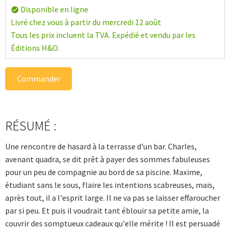
Disponible en ligne
check_circle
Livré chez vous à partir du mercredi 12 août
Tous les prix incluent la TVA. Expédié et vendu par les
Éditions H&O.
Commander
RÉSUMÉ :
Une rencontre de hasard à la terrasse d'un bar. Charles,
avenant quadra, se dit prêt à payer des sommes fabuleuses
pour un peu de compagnie au bord de sa piscine. Maxime,
étudiant sans le sous, flaire les intentions scabreuses, mais,
après tout, il a l'esprit large. Il ne va pas se laisser effaroucher
par si peu. Et puis il voudrait tant éblouir sa petite amie, la
couvrir des somptueux cadeaux qu'elle mérite ! Il est persuadé