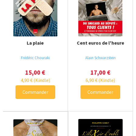
La plaie
Cent euros de l'heure
Frédéric Chouraki
Alain Schwarzstein
15,00
€
17,00
€
4,90
€
(Kindle)
6,90
€
(Kindle)
Commander
Commander