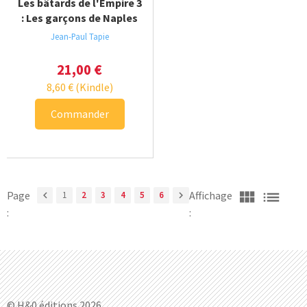
Les bâtards de l'Empire 3
: Les garçons de Naples
Jean-Paul Tapie
21,00
€
8,60
€
(Kindle)
Commander
view_module
list
Page
Affichage
chevron_left
1
2
3
4
5
6
chevron_right
:
:
© H&0 éditions 2026