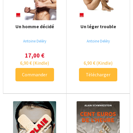
Essais – témoignages
Un homme décidé
Un léger trouble
BD – mangas gay
Antoine Deléry
Antoine Deléry
Poches
17,00
€
Beaux livres
6,90
€
(Kindle)
6,90
€
(Kindle)
Commander
Télécharger
Polars
Club privé
Ouvrir
H&O ebook
le
menu
enfan