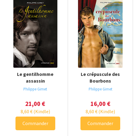
Le gentilhomme
Le crépuscule des
assassin
Bourbons
Philippe Gimet
Philippe Gimet
21,00
€
16,00
€
8,60
€
(Kindle)
8,60
€
(Kindle)
Commander
Commander