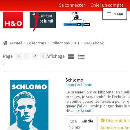
Se connecter
Créer un compte
Aller
Aller
Menu
à
au
la
contenu
navigation
Littératures
Ouvrir
Accueil
Collections
Collections LGBT
H&O ebook
le
Essais & Documents
menu
view_module
list
Page
Affichage
chevron_left
1
2
chevron_right
enfan
:
:
Sciences
Schlomo
Collections LGBT
Ouvrir
Jean-Paul Tapie
le
Le premier jour au kibboutz, en cueil
oranges, je suis tombé de l'échelle. J
menu
Ouvrir
Littérature française LGBT
le souffle coupé. Je l'avais à peine r
enfan
le
quand j'ai vu Harold plonger dans la p
de...
Lire la suite
menu
Littérature étrangère LGBT
enfan
Disponible 
check_circle
Type
Kindle
Nombr
Acheter sur 
Littérature érotique gay