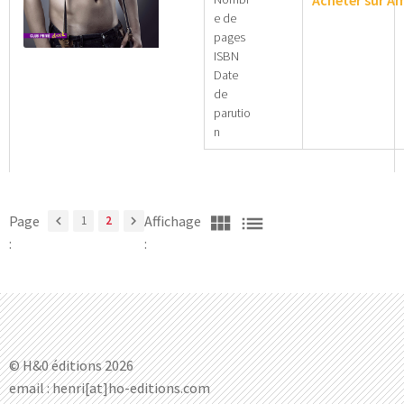
Acheter sur 
e de
pages
ISBN
Date
de
parutio
n
view_module
list
Page
Affichage
chevron_left
1
2
chevron_right
:
:
© H&0 éditions 2026
email : henri[at]ho-editions.com