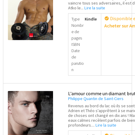
vaincre tous ses adversaires, il est 
Atko le...
Lire la suite
Disponible 
check_circle
Type
Kindle
Nombr
Acheter sur 
e de
pages
ISBN
Date
de
parutio
n
L'amour comme un diamant bru
Philippe Quantin de Saint-Ciers
Revenus au bord du lac où ils se sont
Adrien et Théo s'apprêtent à se marie
de choses ont changé en dix ans ! Mai
eaux calmes recèlent parfois de bien
profondeurs....
Lire la suite