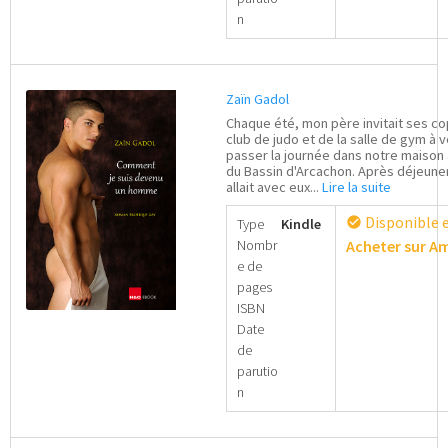
n
Zaïn Gadol
Chaque été, mon père invitait ses co
club de judo et de la salle de gym à v
passer la journée dans notre maison
du Bassin d'Arcachon. Après déjeuner,
allait avec eux...
Lire la suite
Disponible 
check_circle
Type
Kindle
Nombr
Acheter sur 
e de
pages
ISBN
Date
de
parutio
n