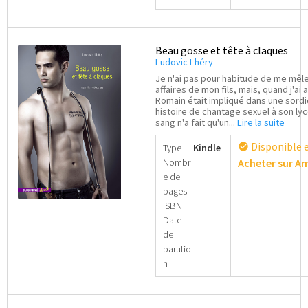
Beau gosse et tête à claques
Ludovic Lhéry
Je n'ai pas pour habitude de me mêl
affaires de mon fils, mais, quand j'ai 
Romain était impliqué dans une sord
histoire de chantage sexuel à son ly
sang n'a fait qu'un...
Lire la suite
Disponible 
check_circle
Type
Kindle
Nombr
Acheter sur 
e de
pages
ISBN
Date
de
parutio
n