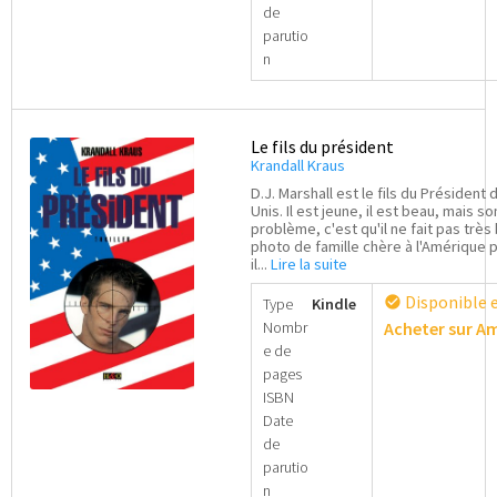
de
parutio
n
Le fils du président
Krandall Kraus
D.J. Marshall est le fils du Président 
Unis. Il est jeune, il est beau, mais so
problème, c'est qu'il ne fait pas très 
photo de famille chère à l'Amérique pu
il...
Lire la suite
Disponible 
check_circle
Type
Kindle
Nombr
Acheter sur 
e de
pages
ISBN
Date
de
parutio
n