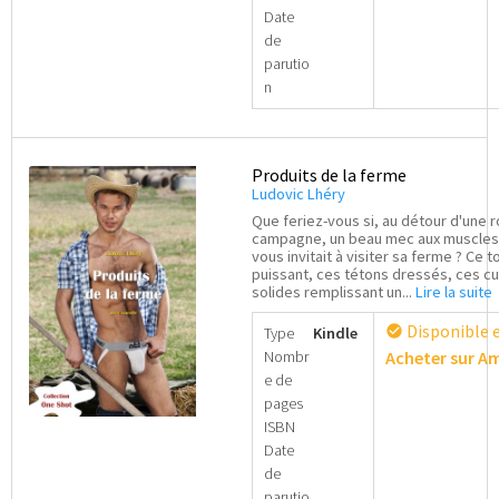
Date
de
parutio
n
Produits de la ferme
Ludovic Lhéry
Que feriez-vous si, au détour d'une 
campagne, un beau mec aux muscles 
vous invitait à visiter sa ferme ? Ce t
puissant, ces tétons dressés, ces c
solides remplissant un...
Lire la suite
Disponible 
check_circle
Type
Kindle
Nombr
Acheter sur 
e de
pages
ISBN
Date
de
parutio