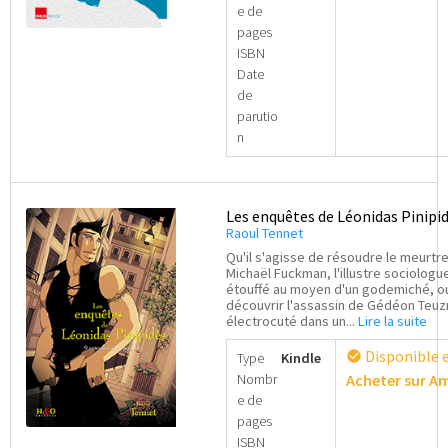
e de
pages
Essais – témoignages
ISBN
Date
de
BD – mangas gay
parutio
n
Poches
Beaux livres
Les enquêtes de Léonidas Pinipi
Raoul Tennet
Qu'il s'agisse de résoudre le meurtr
Polars
Michaël Fuckman, l'illustre sociologu
étouffé au moyen d'un godemiché, o
découvrir l'assassin de Gédéon Teu
Club privé
électrocuté dans un...
Lire la suite
Disponible 
check_circle
Type
Kindle
Ouvrir
H&O ebook
Nombr
Acheter sur 
le
e de
menu
pages
enfan
ISBN