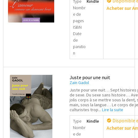
Disponible 
check_circle
Type
Kindle
Nombr
Acheter sur 
e de
pages
ISBN
Date
de
parutio
n
Juste pour une nuit
Zaïn Gadol
Juste pour une nuit… Sept histoires 
de sexe. Du sexe sans histoire… Ave
jolis corps à se mettre sous la dent, 
main, sous la langue… Le corps de j
culturistes trop...
Lire la suite
Disponible 
check_circle
Type
Kindle
Nombr
Acheter sur 
e de