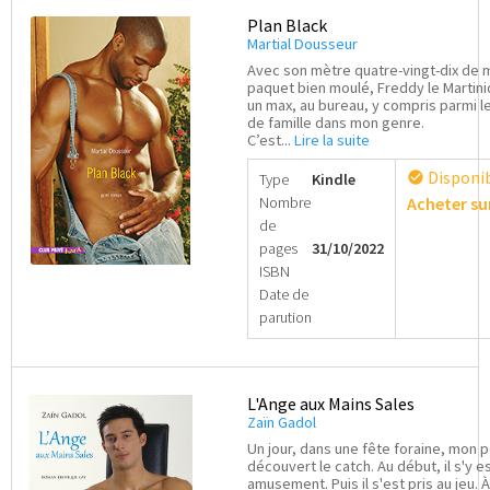
Plan Black
Martial Dousseur
Avec son mètre quatre-vingt-dix de 
paquet bien moulé, Freddy le Martini
un max, au bureau, y compris parmi 
de famille dans mon genre.
C’est...
Lire la suite
Disponib
check_circle
Type
Kindle
Nombre
Acheter s
de
pages
31/10/2022
ISBN
Date de
parution
L'Ange aux Mains Sales
Zaïn Gadol
Un jour, dans une fête foraine, mon p
découvert le catch. Au début, il s'y es
amusement. Puis il s'est pris au jeu. 