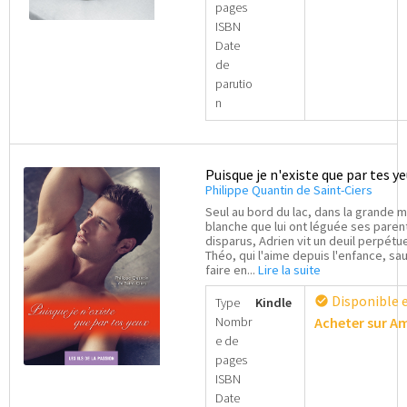
pages
ISBN
Date
de
parutio
n
Puisque je n'existe que par tes y
Philippe Quantin de Saint-Ciers
Seul au bord du lac, dans la grande 
blanche que lui ont léguée ses parent
disparus, Adrien vit un deuil perpétue
Théo, qui l'aime depuis l'enfance, saur
faire en...
Lire la suite
Disponible 
check_circle
Type
Kindle
Nombr
Acheter sur 
e de
pages
ISBN
Date