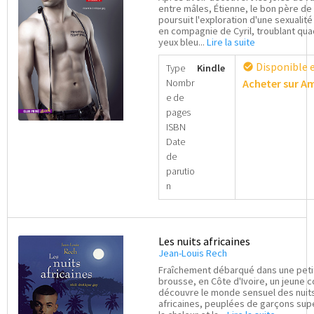
entre mâles, Étienne, le bon père de 
poursuit l'exploration d'une sexualit
en compagnie de Cyril, troublant qua
yeux bleu...
Lire la suite
Disponible 
check_circle
Type
Kindle
Nombr
Acheter sur 
e de
pages
ISBN
Date
de
parutio
n
Les nuits africaines
Jean-Louis Rech
Fraîchement débarqué dans une petit
brousse, en Côte d'Ivoire, un jeune 
découvre le monde sensuel des nuit
africaines, peuplées de garçons su