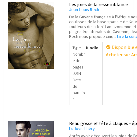
Les joies de la ressemblance
Jean-Louis Rech
De la Guyane française à l'Afrique noi
coulisses de la base spatiale de Kou
touffeurs de la forêt amazonienne et
plages équatoriales de Cayenne, Jea
Rech nous propose cinq...
Lire la suit
Disponible 
check_circle
Type
Kindle
Nombr
Acheter sur 
e de
pages
ISBN
Date
de
parutio
n
Beau gosse et tête à claques - ép
Ludovic Lhéry
Après avoir découvert les joies de l