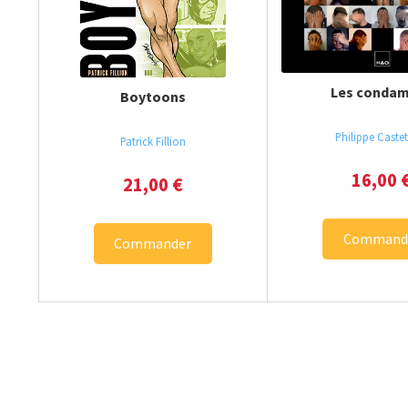
Les conda
Boytoons
Philippe Caste
Patrick Fillion
16,00
21,00
€
Command
Commander