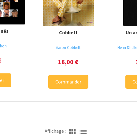
mnés
Cobbett
Un a
tbon
Aaron Cobbett
Henri Dhel
€
16,00
€
er
Commander
C
view_module
list
Affichage :