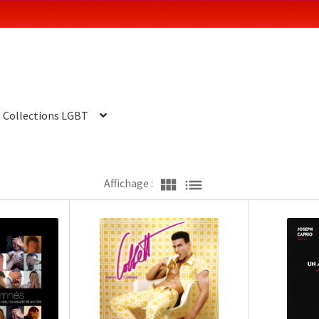
Collections LGBT
view_module
list
Affichage :