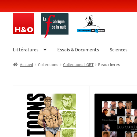
Aller
Aller
à
au
la
contenu
navigation
Littératures
Essais & Documents
Sciences
Accueil
Collections
Collections LGBT
Beaux livres