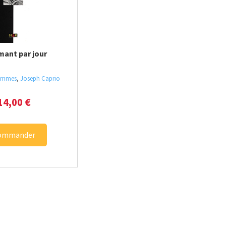
mant par jour
lemmes
,
Joseph Caprio
14,00
€
ommander