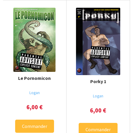
Le Pornomicon
Porky 1
Logan
Logan
6,00
€
6,00
€
Commander
Commander