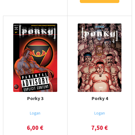
Porky 3
Porky 4
Logan
Logan
6,00
€
7,50
€