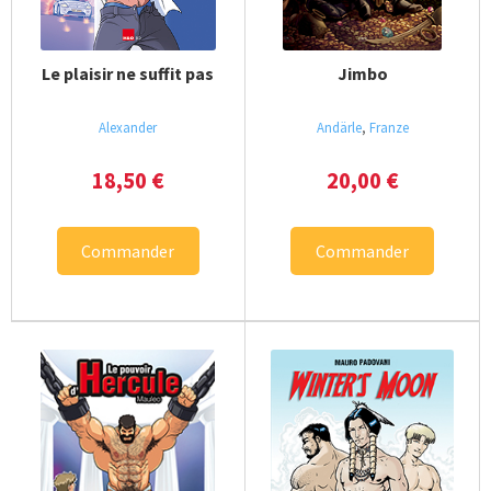
Essais – témoignages
Le plaisir ne suffit pas
Jimbo
BD – mangas gay
Alexander
Andärle
,
Franze
Poches
18,50
€
20,00
€
Beaux livres
Commander
Commander
Polars
Club privé
Ouvrir
H&O ebook
le
menu
enfan