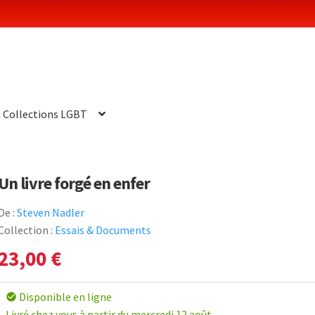
Collections LGBT
Un livre forgé en enfer
De :
Steven Nadler
Collection :
Essais & Documents
23,00
€
Disponible en ligne
check_circle
Livré chez vous à partir du mercredi 12 août