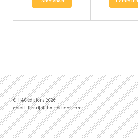
Commander
Command
© H&0 éditions 2026
email : henri[at]ho-editions.com