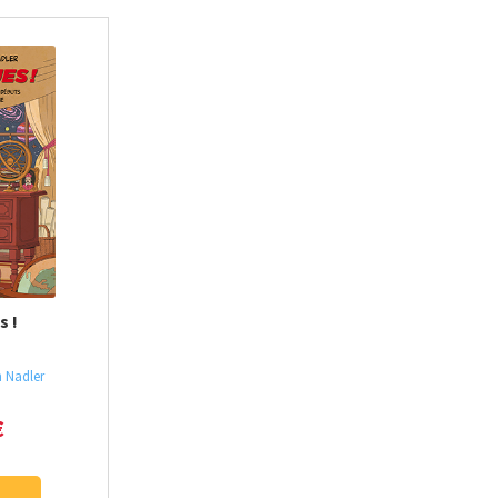
s !
n Nadler
€