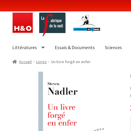
Aller
Aller
à
au
la
contenu
navigation
Littératures
Essais & Documents
Sciences
Accueil
Livres
Un livre forgé en enfer