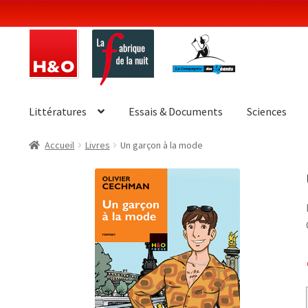
Aller
Aller
à
au
la
contenu
navigation
Littératures
Essais & Documents
Sciences
Accueil
Livres
Un garçon à la mode