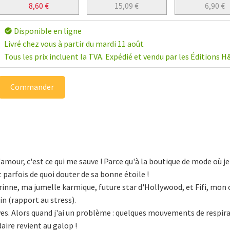
8,60
€
15,09
€
6,90
€
Disponible en ligne
check_circle
Livré chez vous à partir du mardi 11 août
Tous les prix incluent la TVA. Expédié et vendu par les Éditions H
Commander
 l'amour, c'est ce qui me sauve ! Parce qu'à la boutique de mode où j
t parfois de quoi douter de sa bonne étoile !
inne, ma jumelle karmique, future star d'Hollywood, et Fifi, mon 
in (rapport au stress).
ives. Alors quand j'ai un problème : quelques mouvements de respira
ire revient au galop !