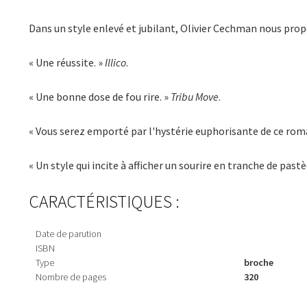
Dans un style enlevé et jubilant, Olivier Cechman nous pro
« Une réussite. »
Illico
.
« Une bonne dose de fou rire. »
Tribu Move
.
« Vous serez emporté par l'hystérie euphorisante de ce rom
« Un style qui incite à afficher un sourire en tranche de past
CARACTÉRISTIQUES :
Date de parution
ISBN
Type
broche
Nombre de pages
320