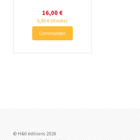
16,00
€
6,90
€
(Kindle)
Commander
© H&0 éditions 2026