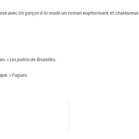
pose avec
Un garçon à la mode
un roman euphorisant et chaleureux où
an. »
Les potins de Bruxelles
.
èque. »
Fugues
.