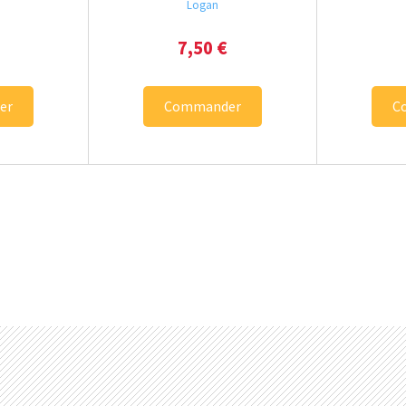
Logan
7,50
€
er
Commander
C