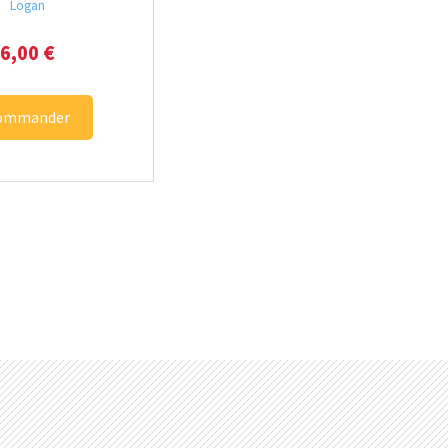
Logan
6,00
€
ommander