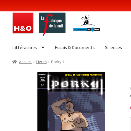
Aller
Aller
à
au
la
contenu
navigation
Littératures
Essais & Documents
Sciences
Accueil
Livres
Porky 1