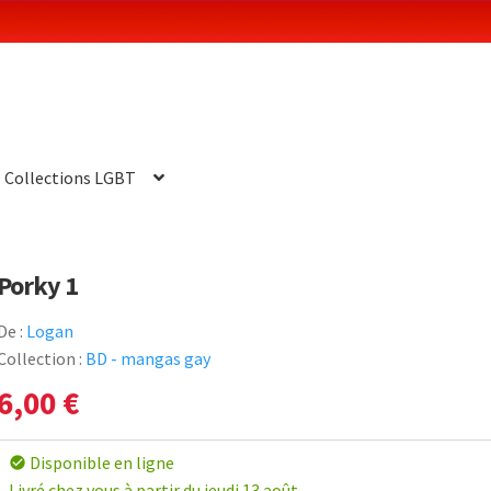
Collections LGBT
Porky 1
De :
Logan
Collection :
BD - mangas gay
6,00
€
Disponible en ligne
check_circle
Livré chez vous à partir du jeudi 13 août