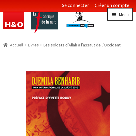
Se connecter
Créer un compte
Aller
Aller
Menu
à
au
la
contenu
navigation
Littératures
Ouvrir
Accueil
Livres
Les soldats d’Allah à l’assaut de l’Occident
le
Essais & Documents
menu
enfan
Sciences
Collections LGBT
Ouvrir
le
menu
enfan