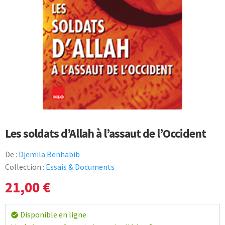
Les soldats d’Allah à l’assaut de l’Occident
De :
Djemila Benhabib
Collection :
Essais & Documents
21,00
€
Disponible en ligne
check_circle