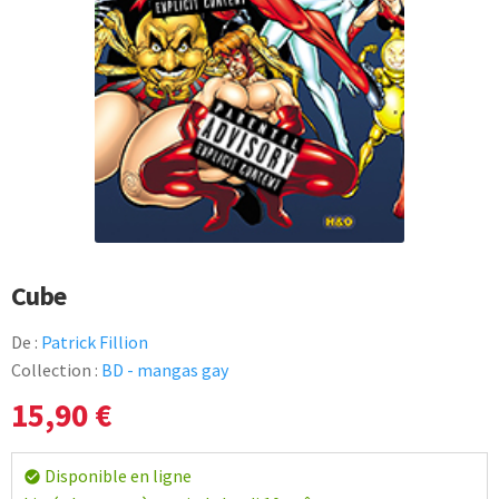
Cube
De :
Patrick Fillion
Collection :
BD - mangas gay
15,90
€
Disponible en ligne
check_circle