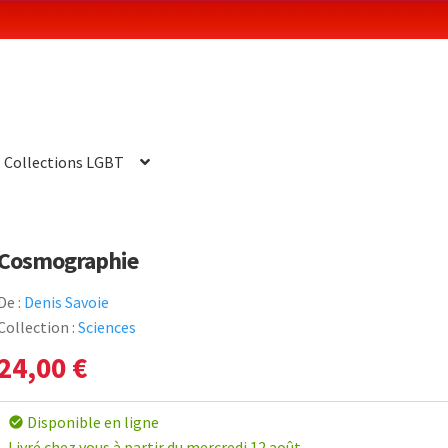
Collections LGBT
Cosmographie
De :
Denis Savoie
Collection :
Sciences
24,00
€
Disponible en ligne
check_circle
Livré chez vous à partir du mercredi 12 août