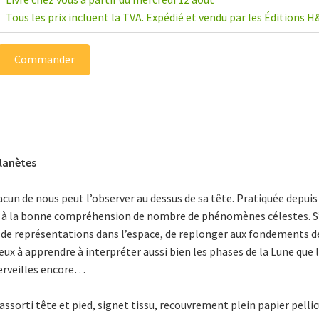
Tous les prix incluent la TVA. Expédié et vendu par les Éditions H
Commander
planètes
cun de nous peut l’observer au dessus de sa tête. Pratiquée depuis l
 à la bonne compréhension de nombre de phénomènes célestes. S’in
et de représentations dans l’espace, de replonger aux fondements de
ieux à apprendre à interpréter aussi bien les phases de la Lune qu
merveilles encore…
ssorti tête et pied, signet tissu, recouvrement plein papier pellic