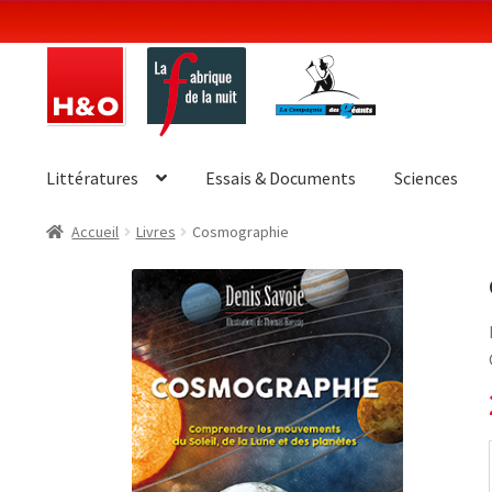
Aller
Aller
à
au
la
contenu
navigation
Littératures
Essais & Documents
Sciences
Accueil
Livres
Cosmographie