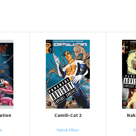
ration
Camili-Cat 2
Nak
on
Patrick Fillion
P