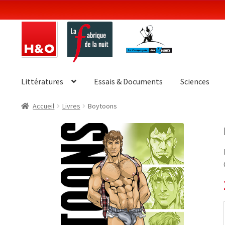
Aller
Aller
à
au
la
contenu
navigation
Littératures
Essais & Documents
Sciences
Accueil
Livres
Boytoons