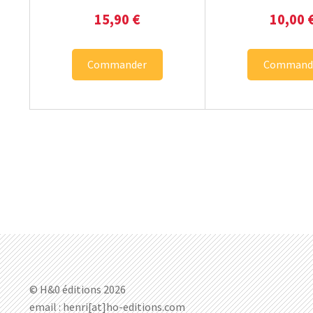
15,90
€
10,00
Commander
Command
© H&0 éditions 2026
email : henri[at]ho-editions.com