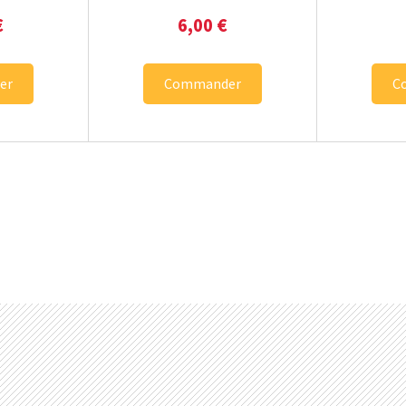
€
6,00
€
er
Commander
C