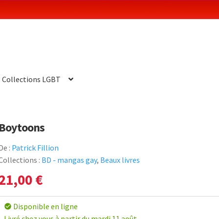
Collections LGBT
Boytoons
De :
Patrick Fillion
Collections :
BD - mangas gay
,
Beaux livres
21,00
€
Disponible en ligne
check_circle
Livré chez vous à partir du mardi 11 août