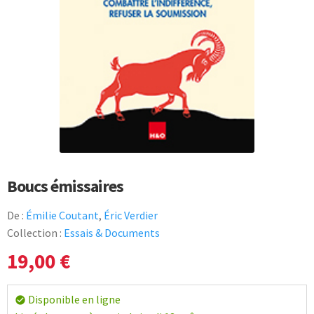
Boucs émissaires
De :
Émilie Coutant
,
Éric Verdier
Collection :
Essais & Documents
19,00
€
Disponible en ligne
check_circle