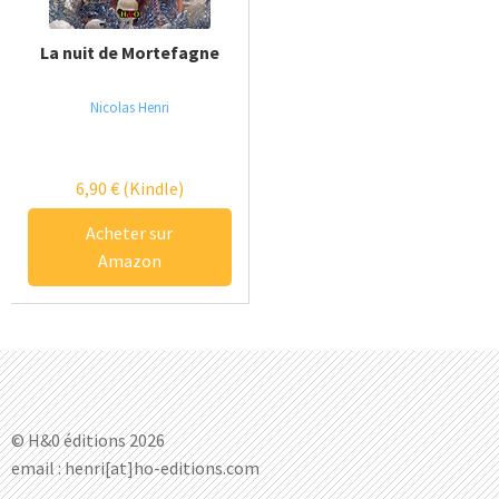
La nuit de Mortefagne
Nicolas Henri
6,90
€
(Kindle)
Acheter sur
Amazon
© H&0 éditions 2026
email : henri[at]ho-editions.com