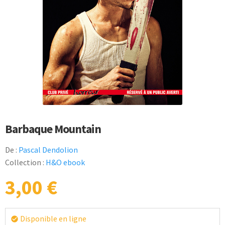
Barbaque Mountain
De :
Pascal Dendolion
Collection :
H&O ebook
3,00
€
Disponible en ligne
check_circle