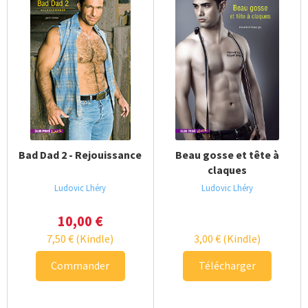
Bad Dad 2 - Rejouissance
Beau gosse et tête à
claques
Ludovic Lhéry
Ludovic Lhéry
10,00
€
7,50
€
(Kindle)
3,00
€
(Kindle)
Commander
Télécharger