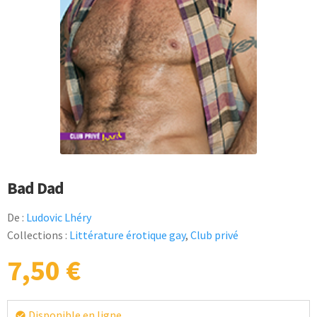
Bad Dad
De :
Ludovic Lhéry
Collections :
Littérature érotique gay
,
Club privé
7,50
€
Disponible en ligne
check_circle