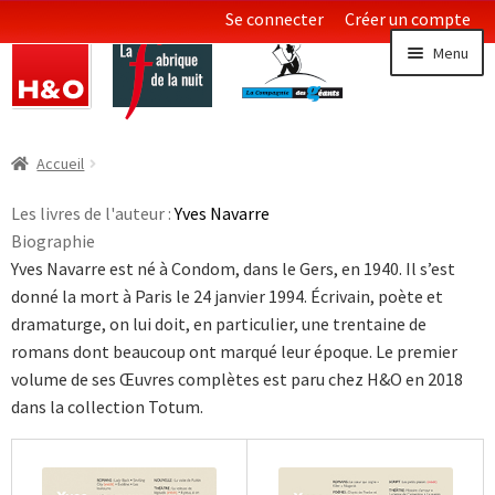
Se connecter
Créer un compte
Aller
Aller
Menu
à
au
la
contenu
navigation
Littératures
Ouvrir
Accueil
le
Essais & Documents
menu
Les livres de l'auteur :
Yves Navarre
enfan
Biographie
Sciences
Yves Navarre est né à Condom, dans le Gers, en 1940. Il s’est
donné la mort à Paris le 24 janvier 1994. Écrivain, poète et
Collections LGBT
Ouvrir
dramaturge, on lui doit, en particulier, une trentaine de
le
romans dont beaucoup ont marqué leur époque. Le premier
menu
volume de ses Œuvres complètes est paru chez H&O en 2018
enfan
dans la collection Totum.