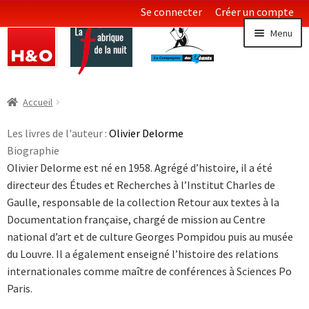
Se connecter
Créer un compte
Aller
Aller
Menu
à
au
la
contenu
navigation
Littératures
Ouvrir
Accueil
le
Essais & Documents
menu
Les livres de l'auteur :
Olivier Delorme
enfan
Biographie
Sciences
Olivier Delorme est né en 1958. Agrégé d’histoire, il a été
directeur des Études et Recherches à l’Institut Charles de
Collections LGBT
Ouvrir
Gaulle, responsable de la collection Retour aux textes à la
le
Documentation française, chargé de mission au Centre
menu
national d’art et de culture Georges Pompidou puis au musée
enfan
du Louvre. Il a également enseigné l’histoire des relations
internationales comme maître de conférences à Sciences Po
Paris.