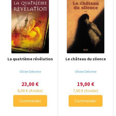
La quatrième révélation
Le château du silence
Olivier Delorme
Olivier Delorme
23,00
€
19,00
€
8,90
€
(Kindle)
7,90
€
(Kindle)
Commander
Commander