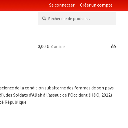
Se connecter
Créer un compte
Recherche
Recherche
pour :
0,00
€
0 article
nscience de la condition subalterne des femmes de son pays
), des Soldats d’Allah à l’assaut de l’Occident (H&O, 2012)
ité République.