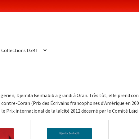
Collections LGBT
gérien, Djemila Benhabib a grandi à Oran. Très tôt, elle prend co
e à contre-Coran (Prix des Écrivains francophones d’Amérique en 2009
e Prix international de la laïcité 2012 décerné par le Comité Laïc