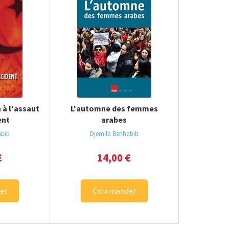
 à l'assaut
L'automne des femmes
ent
arabes
abib
Djemila Benhabib
€
14,00
€
er
Commander