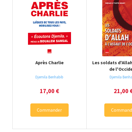
Après Charlie
Les soldats d'Allah
de l'Occid
Djemila Benhabib
Djemila Benh
17,00
€
21,00
Commander
Command