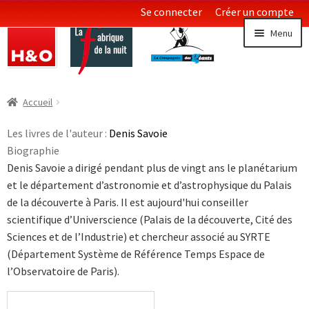
Se connecter
Créer un compte
Aller
Aller
Menu
à
au
la
contenu
navigation
Littératures
Ouvrir
Accueil
le
Essais & Documents
menu
Les livres de l'auteur :
Denis Savoie
enfan
Biographie
Sciences
Denis Savoie a dirigé pendant plus de vingt ans le planétarium
et le département d’astronomie et d’astrophysique du Palais
Collections LGBT
Ouvrir
de la découverte à Paris. Il est aujourd'hui conseiller
le
scientifique d’Universcience (Palais de la découverte, Cité des
menu
Sciences et de l’Industrie) et chercheur associé au SYRTE
enfan
(Département Système de Référence Temps Espace de
l’Observatoire de Paris).