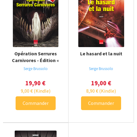
Opération Serrures
Le hasard et la nuit
Carnivores - Édition «
Director's cut »
Serge Brussolo
Serge Brussolo
19,90
€
19,00
€
9,00
€
(Kindle)
8,90
€
(Kindle)
Commander
Commander