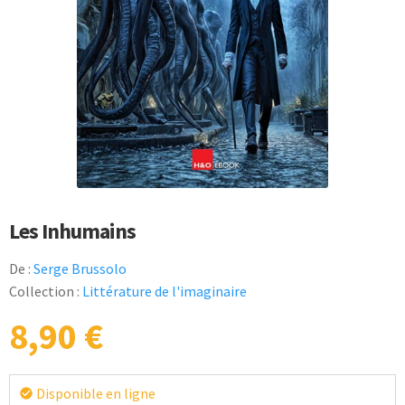
Les Inhumains
De :
Serge Brussolo
Collection :
Littérature de l'imaginaire
8,90
€
Disponible en ligne
check_circle