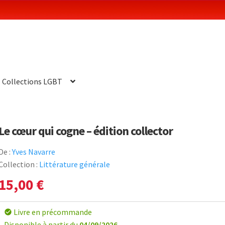
Collections LGBT
Le cœur qui cogne – édition collector
De :
Yves Navarre
Collection :
Littérature générale
15,00
€
Livre en précommande
check_circle
Disponible à partir du
04/09/2026