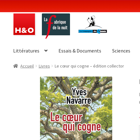
Aller
Aller
à
au
la
contenu
navigation
Littératures
Essais & Documents
Sciences
Accueil
Livres
Le cœur qui cogne – édition collector