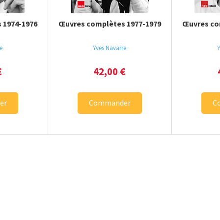
 1974-1976
Œuvres complètes 1977-1979
Œuvres co
e
Yves Navarre
Y
€
42,00
€
er
Commander
C