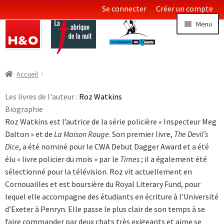
Se connecter
Créer un compte
Aller
Aller
Menu
à
au
la
contenu
navigation
Littératures
Ouvrir
Accueil
le
Essais & Documents
menu
Les livres de l'auteur :
Roz Watkins
enfan
Biographie
Sciences
Roz Watkins est l’autrice de la série policière « Inspecteur Meg
Dalton » et de
La Maison Rouge
. Son premier livre,
The Devil’s
Collections LGBT
Ouvrir
Dice
, a été nominé pour le CWA Debut Dagger Award et a été
le
élu « livre policier du mois » par le
Times
; il a également été
menu
sélectionné pour la ­télévision. Roz vit actuellement en
enfan
Cornouailles et est boursière du Royal Literary Fund, pour
lequel elle accompagne des étudiants en écriture à l’Université
d’Exeter à Penryn. Elle passe le plus clair de son temps à se
faire commander par deux chats très exigeants et aime se