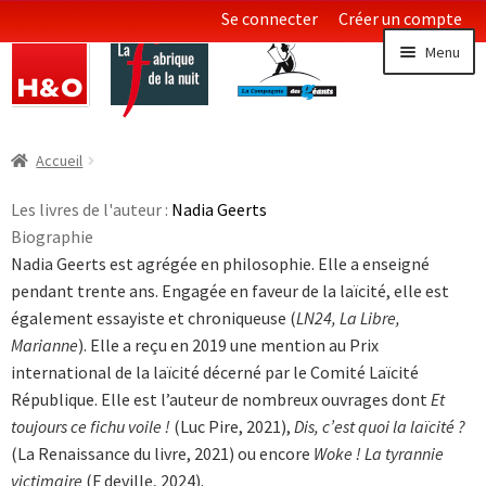
Se connecter
Créer un compte
Aller
Aller
Menu
à
au
la
contenu
navigation
Littératures
Ouvrir
Accueil
le
Essais & Documents
menu
Les livres de l'auteur :
Nadia Geerts
enfan
Biographie
Sciences
Nadia Geerts est agrégée en philosophie. Elle a enseigné
pendant trente ans. Engagée en faveur de la laïcité, elle est
Collections LGBT
Ouvrir
également essayiste et chroniqueuse (
LN24, La Libre,
le
Marianne
). Elle a reçu en 2019 une mention au Prix
menu
international de la laïcité décerné par le Comité Laïcité
enfan
République. Elle est l’auteur de nombreux ouvrages dont
Et
toujours ce fichu voile !
(Luc Pire, 2021),
Dis, c’est quoi la laïcité ?
(La Renaissance du livre, 2021) ou encore
Woke ! La tyrannie
victimaire
(F deville, 2024).